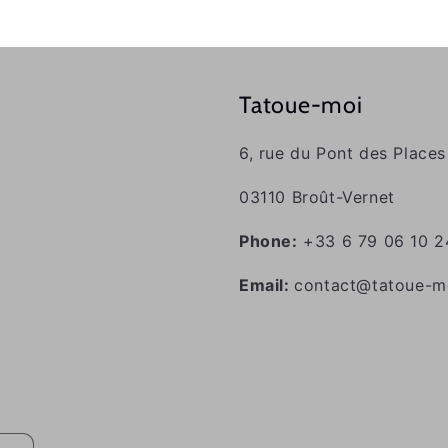
Tatoue-moi
6, rue du Pont des Places
03110 Broût-Vernet
Phone:
+33 6 79 06 10 2
Email:
contact@tatoue-mo