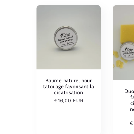
l
e
c
t
Baume naturel pour
tatouage favorisant la
i
Duo
cicatrisation
f
Prix
€16,00 EUR
c
habituel
o
n
P
€
n
h