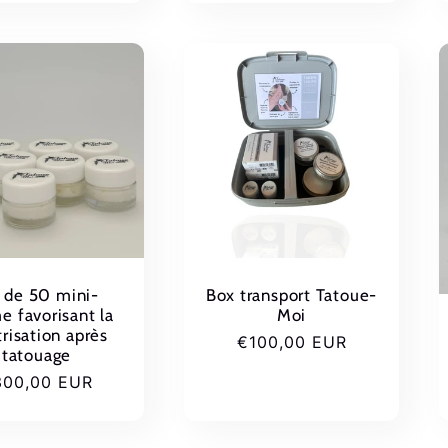
 de 50 mini-
Box transport Tatoue-
 favorisant la
Moi
trisation après
Prix
€100,00 EUR
tatouage
habituel
ix
300,00 EUR
bituel