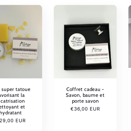
 super tatoue
Coffret cadeau -
avorisant la
Savon, baume et
icatrisation
porte savon
ettoyant et
Prix
€36,00 EUR
hydratant
habituel
rix
29,00 EUR
abituel