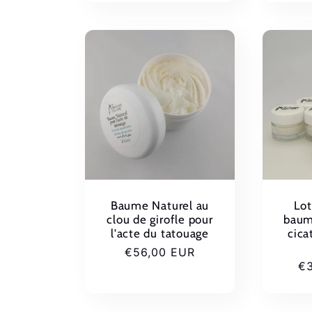
:
Baume Naturel au
Lot
clou de girofle pour
baume
l'acte du tatouage
cica
Prix
€56,00 EUR
Pr
€
habituel
ha