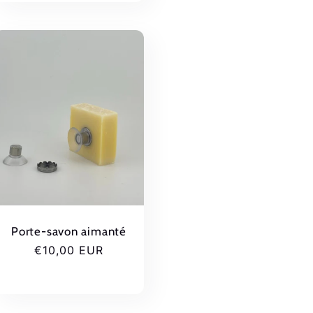
Porte-savon aimanté
Prix
€10,00 EUR
habituel