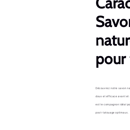
Carac
Savo
natur
pour
Découvrez notre savon na
doux et efficace avant et
est le compagnon idéal po
post-tatouage optimaux.