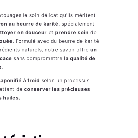
atouages le soin délicat qu'ils méritent
on au beurre de karité
, spécialement
ttoyer en douceur
et
prendre soin
de
touée
. Formulé avec du beurre de karité
grédients naturels, notre savon offre
un
icace
sans compromettre
la qualité de
e
.
saponifié à froid
selon un processus
mettant de
conserver les précieuses
 huiles.