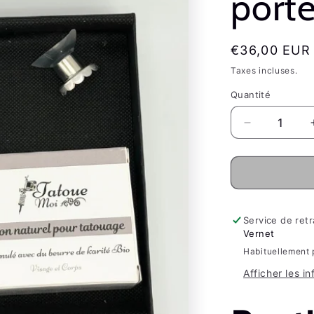
port
Prix
€36,00 EUR
habituel
Taxes incluses.
Fra
Quantité
Réduire
la
quantité
de
Coffret
cadeau
-
Service de retr
Savon,
Vernet
baume
Habituellement 
et
Afficher les i
porte
savon