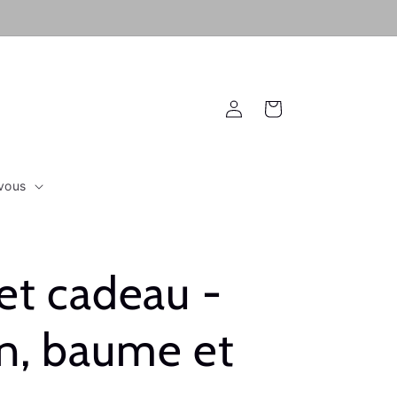
Connexion
Panier
vous
et cadeau -
n, baume et