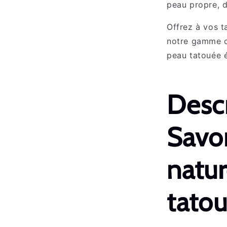
peau propre, d
Offrez à vos t
notre gamme c
peau tatouée é
Descr
Savo
natur
tato