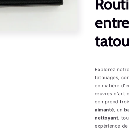
Routi
entre
tato
Explorez notre
tatouages, co
en matière d'e
œuvres d'art 
comprend trois
aimanté
, un
b
nettoyant
, to
expérience de 