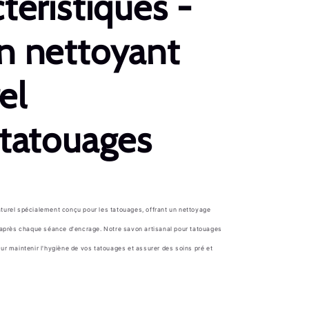
téristiques -
n nettoyant
el
 tatouages
turel spécialement conçu pour les tatouages, offrant un nettoyage
 après chaque séance d'encrage. Notre savon artisanal pour tatouages
ur maintenir l'hygiène de vos tatouages et assurer des soins pré et