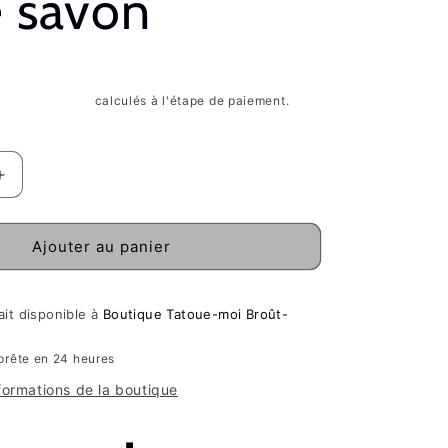
e savon
is d'expédition
calculés à l'étape de paiement.
Augmenter
la
quantité
de
Ajouter au panier
Coffret
cadeau
-
ait disponible à
Boutique Tatoue-moi Broût-
Savon,
baume
prête en 24 heures
et
nformations de la boutique
porte
savon