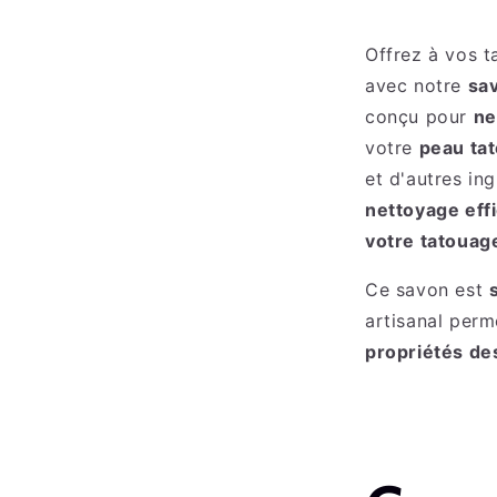
Offrez à vos t
avec notre
sav
conçu pour
ne
votre
peau ta
et d'autres in
nettoyage eff
votre tatouag
Ce savon est
artisanal per
propriétés des