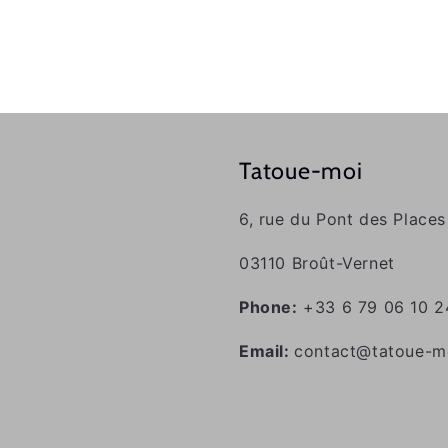
Tatoue-moi
6, rue du Pont des Places
03110 Broût-Vernet
Phone:
+33 6 79 06 10 2
Email:
contact@tatoue-mo