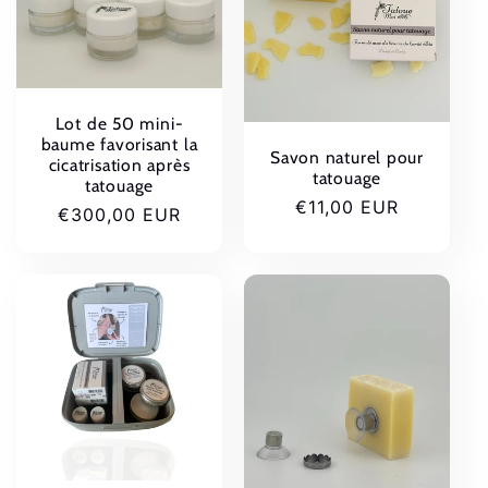
Lot de 50 mini-
baume favorisant la
Savon naturel pour
cicatrisation après
tatouage
tatouage
Prix
€11,00 EUR
Prix
€300,00 EUR
habituel
habituel