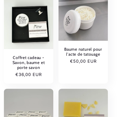
Baume naturel pour
l'acte de tatouage
Coffret cadeau -
Prix
€50,00 EUR
Savon, baume et
habituel
porte savon
Prix
€36,00 EUR
habituel