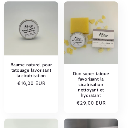
c
t
i
o
n
Baume naturel pour
tatouage favorisant
:
Duo super tatoue
la cicatrisation
favorisant la
Prix
€16,00 EUR
cicatrisation
habituel
nettoyant et
hydratant
Prix
€29,00 EUR
habituel