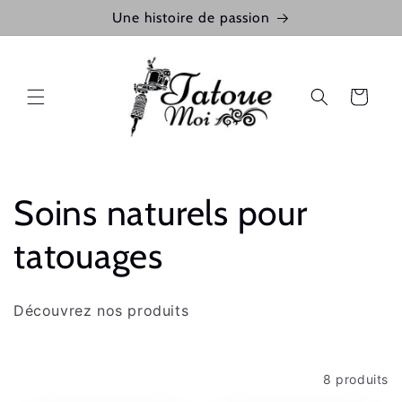
et
Une histoire de passion
passer
au
contenu
Panier
C
Soins naturels pour
o
tatouages
l
Découvrez nos produits
l
e
Filtrer et trier
8 produits