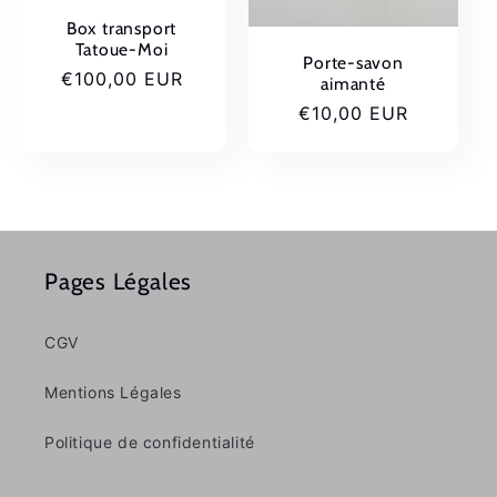
Box transport
Tatoue-Moi
Porte-savon
Prix
€100,00 EUR
aimanté
habituel
Prix
€10,00 EUR
habituel
Pages Légales
CGV
Mentions Légales
Politique de confidentialité